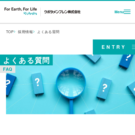
Menu
TOP
採用情報
よくある質問
会社概要
ENTRY
事業紹介
よくある質問
事業所案内
At First
Environment
FAQ
まずはじめに知る
働く環境を知る
採用情報
数字と
教育制度／福利厚生
キーワードで知る、
クボタメンブレン
Job&People
Recruit
仕事と社員を知る
採用情報を知る